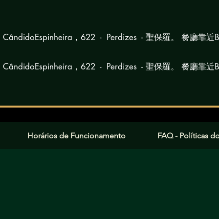
 CândidoEspinheira，622 - Perdizes - 聖保羅。 餐廳靠近B
 CândidoEspinheira，622 - Perdizes - 聖保羅。 餐廳靠近B
Horários de Funcionamento
FAQ - Políticas do